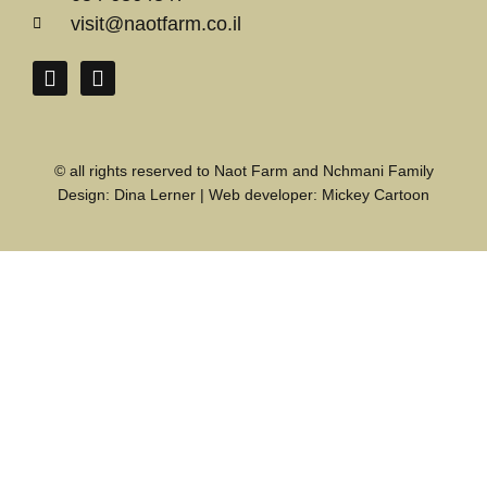
visit@naotfarm.co.il
© all rights reserved to Naot Farm and Nchmani Family
Design:
Dina Lerner
| Web developer:
Mickey Cartoon