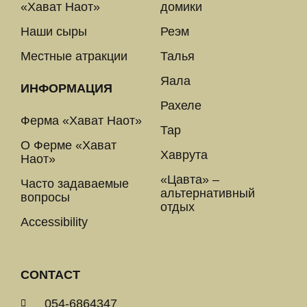
«Хават Наот»
домики
Наши сыры
Реэм
Местные атракции
Талья
Яала
ИНФОРМАЦИЯ
Рахеле
Ферма «Хават Наот»
Тар
О Ферме «Хават
Хаврута
Наот»
«Цавта» –
Часто задаваемые
альтернативный
вопросы
отдых
Accessibility
CONTACT
054-6864347