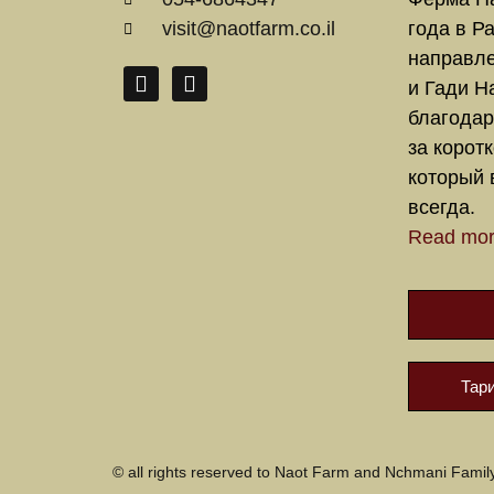
visit@naotfarm.co.il
года в Р
направле
и Гади Н
благодар
за корот
который 
всегда.
Read mo
Тар
© all rights reserved to Naot Farm and Nchmani Famil