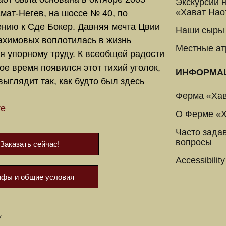
Экскурсии 
«Хават Нао
амат-Негев, на шоссе № 40, по
нию к Сде Бокер. Давняя мечта Цвии
Наши сыры
ахимовых воплотилась в жизнь
Местные ат
я упорному труду. К всеобщей радости
кое время появился этот тихий уголок,
ИНФОРМА
выглядит так, как будто был здесь
Ферма «Хав
re
О Ферме «Х
Часто зада
вопросы
Заказать сейчас!
Accessibility
ифы и общие условия
y