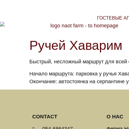
ГОСТЕВЫЕ А
Ручей Хаварим
Быстрый, несложный маршрут для всей с
Начало маршрута: парковка у ручья Хава
Окончание: автостоянка на серпантине 
CONTACT
О НАС
054-6864347
Ферма На