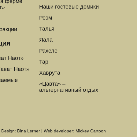
на ферме
Наши гостевые домики
т»
Реэм
Талья
ракции
Яала
ЦИЯ
Рахеле
ат Наот»
Тар
ават Наот»
Хаврута
ваемые
«Цавта» –
альтернативный отдых
Design:
Dina Lerner
| Web developer:
Mickey Cartoon