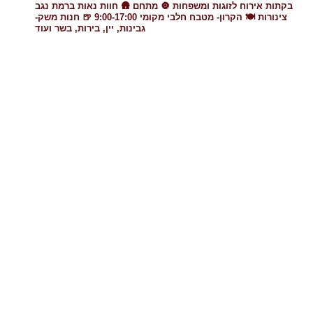
🛖 בקתות אירוח לזוגות ומשפחות
🔘 מתחם
חוות נאות ברמת נגב
צינורות
🍽 הקרון- מטבח חלבי מקומי 9:00-17:00
🍺 חנות משק-
גבינות, יין, בירות, בשר ועוד