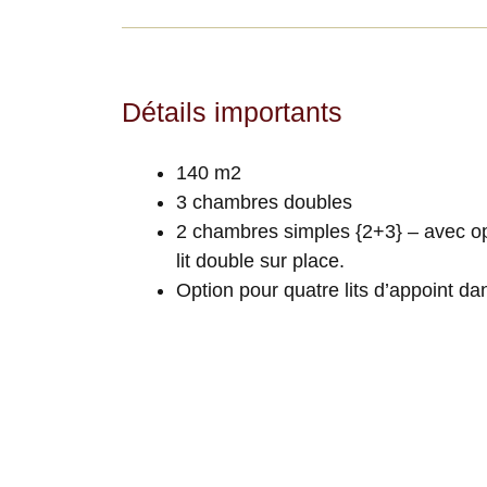
Détails importants
140 m2
3 chambres doubles
2 chambres simples {2+3} – avec o
lit double sur place.
Option pour quatre lits d’appoint da
salon
Cuisine équipée pour la cuisine et l
service
Draps et serviettes
Coin repas – intérieur et extérieur
Balcon en bois