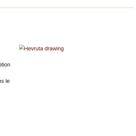
ption
ns le
e