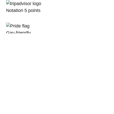
Notation 5 points​
Gay-friendly
Accessibles
Partagez sur les réseaux