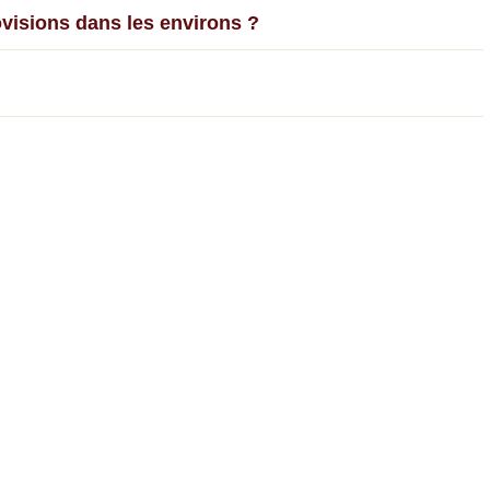
ovisions dans les environs ?
urs familles ?
e camp ?
 partagée ?