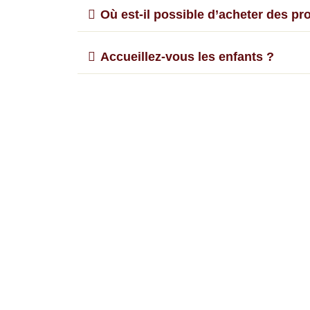
Où est-il possible d’acheter des pr
Accueillez-vous les enfants ?
Existe-t-il une solution pour plusie
Y a-t-il de la place pour les feux d
Que faire dans la région ?
Y a-t-il un espace pour une activité